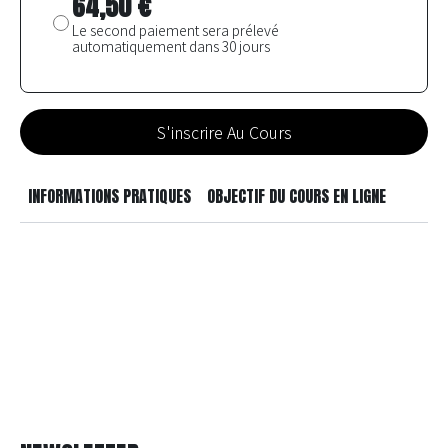
prix
64,50
€
initial
était :
Le
129,00 €.
prix
actuel
S'inscrire Au Cours
est :
64,50 €.
INFORMATIONS PRATIQUES
OBJECTIF DU COURS EN LIGNE