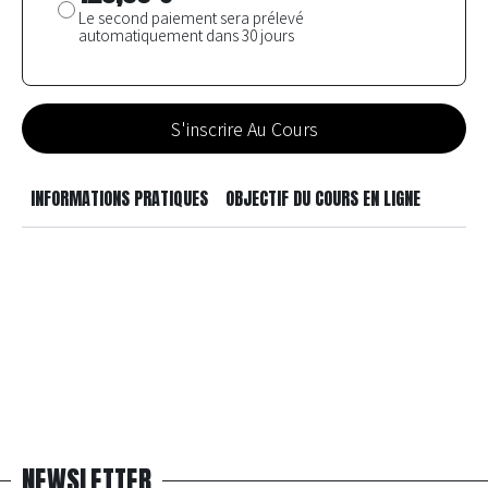
initial
était :
Le
259,00 €.
prix
actuel
S'inscrire Au Cours
est :
129,50 €.
INFORMATIONS PRATIQUES
OBJECTIF DU COURS EN LIGNE
NEWSLETTER