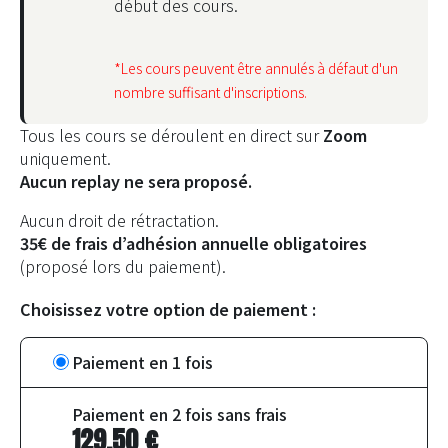
début des cours.
*Les cours peuvent être annulés à défaut d'un
nombre suffisant d'inscriptions.
Tous
les
cours se déroulent en direct sur
Zoom
uniquement.
Aucun replay ne sera proposé.
Aucun droit de rétractation.
35€ de frais d’adhésion annuelle obligatoires
(proposé lors du paiement).
Choisissez votre option de paiement :
Choisir
Paiement en 1 fois
un
type
Le
Paiement en 2 fois sans frais
d’achat
prix
129,50
€